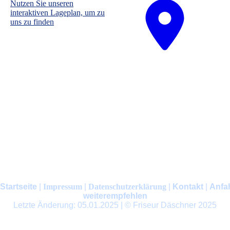
Nutzen Sie unseren
interaktiven La­ge­plan, um zu
uns zu finden
Startseite
|
Impressum
|
Datenschutzerklärung
|
Kontakt
|
Anfa
weiterempfehlen
Letzte Änderung: 05.01.2025 | © Friseur Däschner 2025