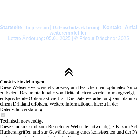
Startseite
|
Impressum
|
Datenschutzerklärung
|
Kontakt
|
Anfa
weiterempfehlen
Letzte Änderung: 05.01.2025 | © Friseur Däschner 2025
Cookie-Einstellungen
Diese Webseite verwendet Cookies, um Besuchern ein optimales Nutze
zu bieten. Bestimmte Inhalte von Drittanbietern werden nur angezeigt,
entsprechende Option aktiviert ist. Die Datenverarbeitung kann dann a
einem Drittland erfolgen. Weitere Informationen hierzu in der
Datenschutzerklärung.
Technisch notwendige
Diese Cookies sind zum Betrieb der Webseite notwendig, z.B. zum Sc
Hackerangriffen und zur Gewährleistung eines konsistenten und der N